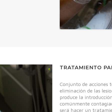
TRATAMIENTO PA
Conjunto de acciones t
eliminación de las les
produce la introducción 
comúnmente contagiado 
será hacer un tratamien