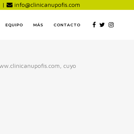
0
|
info@clinicanupofis.com
EQUIPO
MÁS
CONTACTO
 www.clinicanupofis.com, cuyo