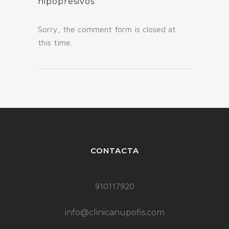
hipopresivos
Sorry, the comment form is closed at
this time.
CONTACTA
910117920
info@clinicanupofis.com