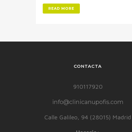
READ MORE
CONTACTA
910117920
info@clinicanupofis.com
Calle Galileo, 94 (28015) Madrid