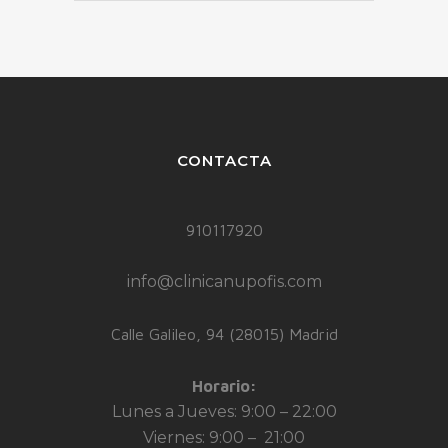
CONTACTA
910117920
info@clinicanupofis.com
Calle Galileo, 94 (28015) Madrid
Horario:
Lunes a Jueves: 9:00 – 22:00
Viernes: 9:00 – 21:00