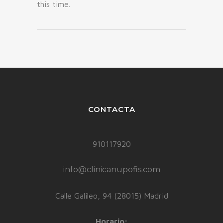
this time.
CONTACTA
910117920
info@clinicanupofis.com
Calle Galileo, 94 (28015) Madrid
Horario: