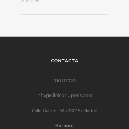
CONTACTA
910117920
info@clinicanupofis.com
Calle Galileo, 94 (28015) Madrid
Horario: