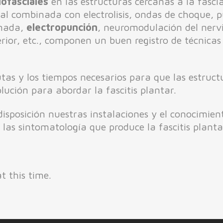
iofasciales
en las estructuras cercanas a la fasci
l combinada con electrolisis, ondas de choque, pu
onada,
electropunción
, neuromodulación del nervi
erior, etc., componen un buen registro de técnicas
utas y los tiempos necesarios para que las estruc
solución para abordar la fascitis plantar.
isposición nuestras instalaciones y el conocimien
las sintomatología que produce la fascitis planta
t this time.