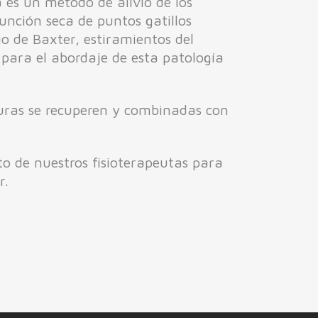
a es un método de alivio de los
nción seca de puntos gatillos
o de Baxter, estiramientos del
 para el abordaje de esta patología
turas se recuperen y combinadas con
to de nuestros fisioterapeutas para
r.