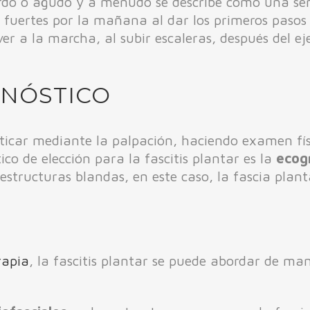
 sordo o agudo y a menudo se describe como una s
fuertes por la mañana al dar los primeros pasos 
er a la marcha, al subir escaleras, después del eje
GNÓSTICO
sticar mediante la palpación, haciendo examen fís
co de elección para la fascitis plantar es la
ecog
structuras blandas, en este caso, la fascia plant
rapia
, la fascitis plantar se puede abordar de ma