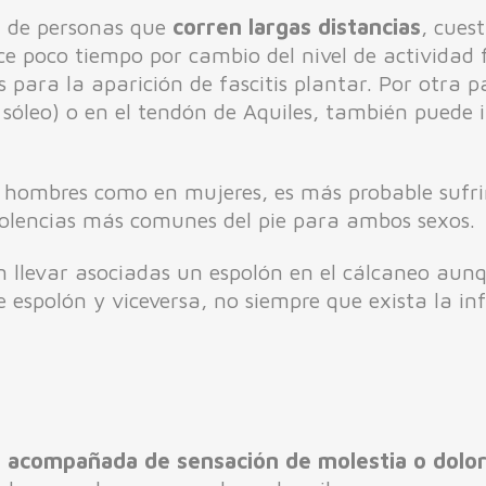
ca de personas que
corren largas distancias
, cues
 poco tiempo por cambio del nivel de actividad f
para la aparición de fascitis plantar. Por otra p
y sóleo) o en el tendón de Aquiles, también puede i
ombres como en mujeres, es más probable sufrir f
 dolencias más comunes del pie para ambos sexos
n llevar asociadas un espolón en el cálcaneo aunq
de espolón y viceversa, no siempre que exista la i
z acompañada de sensación de molestia o dolo