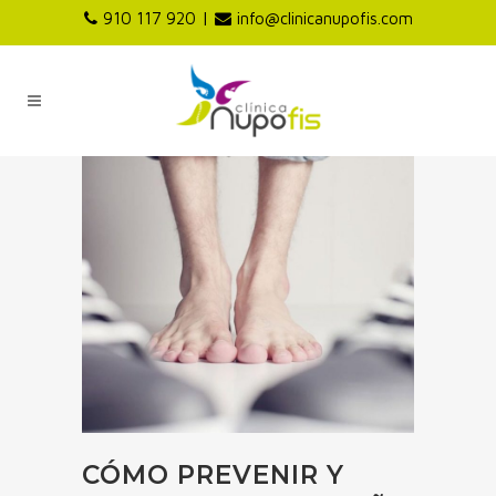
|
910 117 920
info@clinicanupofis.com
CÓMO PREVENIR Y