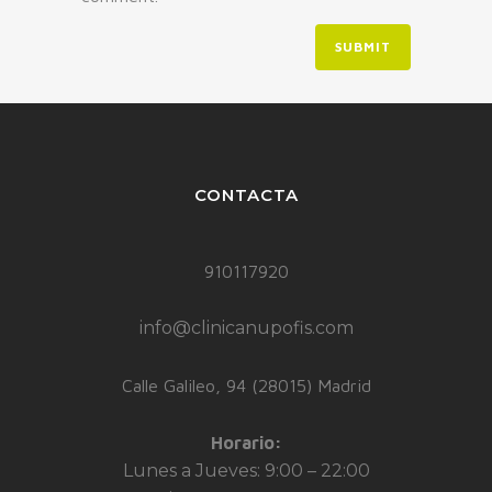
CONTACTA
910117920
info@clinicanupofis.com
Calle Galileo, 94 (28015) Madrid
Horario:
Lunes a Jueves: 9:00 – 22:00